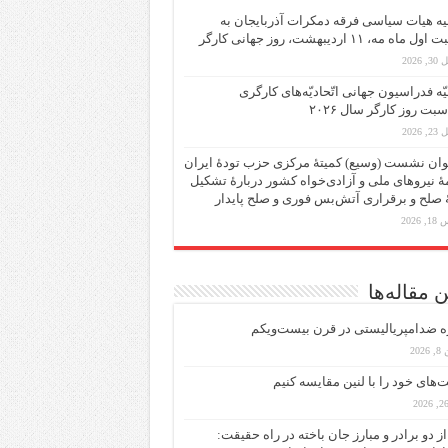
یه هیات سیاسی فرقه دمکرات آذربایجان به
ماه مه، ۱۱ اردیبهشت، روز جهانی کارگر
 2026
یّه فدراسیون جهانی اتّحادیّه‌های کارگری
سبت روز کارگر سال ۲۰۲۶
 2026
ان نشست (وسیع)‌ کمیتهٔ‌ مرکزی حزب تودهٔ ایران
هٔ نیروهای ملی و آزادی‌خواه کشور دربارهٔ تشکیل
ٔ صلح و برقراری آتش‌بس فوری و صلح پایدار
 2026
 مقاله‌ها
ه ضد‌امپریالیستی در قرن بیست‌ویکم
202
ت‌های خود را با لنین مقایسه کنیم
از دو برادر و مبارز جان باخته در راه حقیقت: