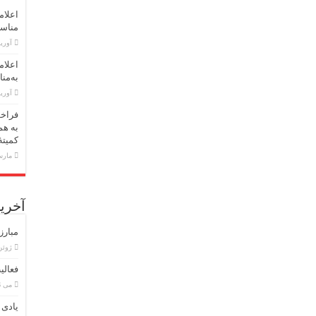
اعلام
مناسبت اول 
آوریل 30,
اعلام
به‌منا
آوریل 23,
فراخو
به هم
کمیته
مارس 18,
آخرین
مبارز
ژوئن 8, 6
فعالی
می 26, 2026
یادی 