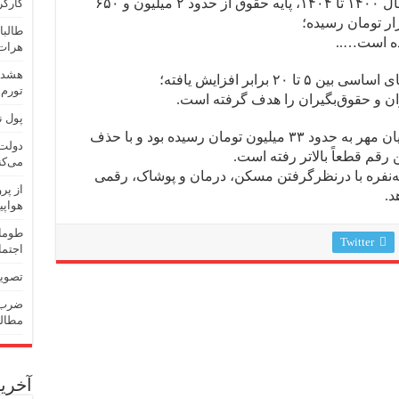
مقایسه ارقام رسمی نشان می‌دهد از سال ۱۴۰۰ تا ۱۴۰۴، پایه حقوق از حدود ۲ میلیون و ۶۵۰
کارگر
طالبا
هرات
هشدار
۲ برابر افزایش یافته؛
تورم
ن و حقوق‌بگیران را هدف گرفته است.
پول ن
برآوردها نشان می‌دهد سبد معیشت تا پایان مهر به حدود ۳۳ میلیون تومان رسیده بود و با حذف
دولت 
رقم قطعاً بالاتر رفته است.
می‌کن
‌نفره با درنظرگرفتن مسکن، درمان و پوشاک، رقمی
هواپی
طومار
Twitter
اجتما
تصویب
ضرب‌و
مطالب
آخرین