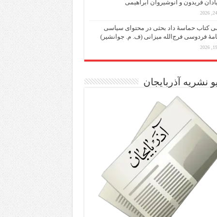
یادان فریدون و انوشیروان ابراهیمی
 کتاب حماسۀ داد بحثی در محتوای سیاسی
مۀ فردوسی فرج‌الله میزانی (ف. م. جوانشیر)
و نشریه آذربایجان