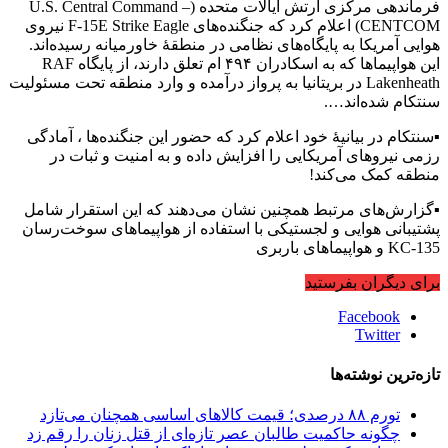
فرماندهی مرکزی ارتش ایالات متحده (U.S. Central Command –
CENTCOM) اعلام کرد که جنگنده‌های F-15E Strike Eagle نیروی
هوایی آمریکا به پایگاه‌های نظامی در منطقهٔ خاورمیانه رسیده‌اند.
این هواپیماها که به اسکادران ۴۹۴ ام تعلق دارند، از پایگاه RAF
Lakenheath در بریتانیا به پرواز درآمده و وارد منطقه تحت مسئولیت
سنتکام شده‌اند….
▪️سنتکام در بیانیهٔ خود اعلام کرد که حضور این جنگنده‌ها ، آمادگی
رزمی نیروهای آمریکایی را افزایش داده و به امنیت و ثبات در
منطقه کمک می‌کند!
▪️گزارش‌های مرتبط همچنین نشان می‌دهند که این استقرار شامل
پشتیبانی هوایی و لجستیکی با استفاده از هواپیماهای سوخت‌رسان
KC-135 و هواپیماهای باربری
برای دیگران بفرستید
Facebook
Twitter
تازه‌ترین نوشته‌ها
تورم ۸۸ درصدی؛ قیمت کالاهای اساسی همچنان می‌تازد
چگونه حاکمیت طالبان عصر تازه‌ای از قتل زنان را رقم زد