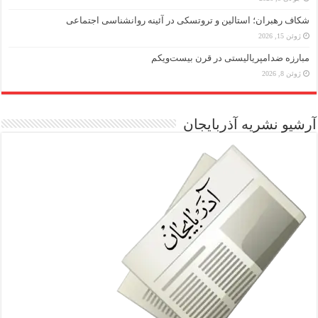
شکاف رهبران؛ استالین و تروتسکی در آئینه روانشناسی اجتماعی
ژوئن 15, 2026
مبارزه ضد‌امپریالیستی در قرن بیست‌ویکم
ژوئن 8, 2026
آرشیو نشریه آذربایجان