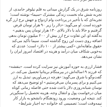
روزنامه شرق در یک گزارش میدانی به قلم نیلوفر حامدی، از
تجربه شش ماه نخست زندگی مشترک «سیما» نوشته است؛
تجربه‌ای که با تأخیر در پرداخت وام ازدواج و جهش نرخ ارز گره
خورده است. او می‌گوید: «دلار را زیر ۹۰ هزار تومان قرض
گرفتیم و حالا باید با دلار بالای ۱۳۰ هزار تومان پس بدهیم.»
به‌گفته او، این تفاوت نرخ ارز بیش از ۲۰۰ میلیون تومان بدهی
اضافه روی دست این زوج گذاشته است. سیما تأکید می‌کند
حقوق ماهانه‌اش «کمی بیشتر از ۱۰۰ دلار» است؛ عددی که
به‌خوبی شکاف میان درآمد و هزینه در اقتصاد امروز ایران را
نشان می‌دهد.
فشار ارزی به حوزه آموزش نیز سرایت کرده است. «بنفشه»
که فرزند ۱۹ساله‌اش در بیرمنگام بریتانیا تحصیل می‌کند، در
گفت‌وگو با شرق می‌گوید: «هرچه درمی‌آوریم، تبدیل به ارز
می‌کنیم و برای پسرمان می‌فرستیم.» او توضیح می‌دهد که
نوسان شبانه‌روزی دلار باعث شده حتی فاصله زمانی کوتاه
میان درخواست پول و انتقال وجه، هزینه تحصیل را سنگین‌تر
کند. نتیجه این وضعیت، ورود زودهنگام دانشجو به بازار کار
نیمه‌وقت است؛ تصمیمی که خانواده «به اجبار شرایط»