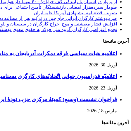
از پرواز در آسمان تا رانندگی کف خیابان؛ ۴۰۰ مهماندار هواپیما در تهران اخراج شدند؟!
طومار سیزده‌هزار امضایی بازنشستگان تأمین اجتماعی برای 
تصویب قطعنامه پیشنهادی آمریکا علیه ایران
ضرب‌وشتم کارگران ایرانی چای‌چین در ترکیه پس از مطالبه د
افزایش فشار معیشتی و موج اخراج کارگران در سیستان و بلو
تجمع اعتراضی کارگران گروه ملی فولاد به حقوق معوق ودستک
آخرین بیانیه‌ها
اعلامیه هیات سیاسی فرقه دمکرات آذربایجان به مناسبت اول ماه مه، ۱۱ ار
آوریل 30, 2026
اعلامیّه فدراسیون جهانی اتّحادیّه‌های کارگری به‌مناسبت
آوریل 23, 2026
فراخوان نشست (وسیع)‌ کمیتهٔ‌ مرکزی حزب تودهٔ ایرا
مارس 18, 2026
آخرین مقاله‌ها