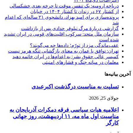
اعتراضات دی‌ماه ۱۴۰۴
دریاچه ارومیه: یک تنفس موقت تا چرخه بعدی خشکسالی
از کشتار ۶۷ در زندان تا کشتار ۱۴۰۴ در خیابان
پرونده‌سازی برای امید بهزاد، دانشجوی ۲۱ ساله‌ای که اعدام
شد
گزارشی دربارهٔ مرگ نیلوفر حدادی پس از بازداشت
سازمان ملل متحد: سرکوب اقلیت‌های قومی در ایران تشدید
شده است
عقب‌ماندگی مزد از تورّم؛ داده‌ها چه می‌گویند؟
تهران: توافق با عمان به معنای بازگشایی تنگه هرمز نیست
کمیسر عالی حقوق بشر: به اعدام‌ها در ایران خاتمه دهید
معلمان در میانه جنگ و فشارهای امنیتی
آخرین بیانیه‌ها
تسلیت به مناسبت درگذشت اکبرعبدی
جولای 25, 2026
اعلامیه هیات سیاسی فرقه دمکرات آذربایجان به
مناسبت اول ماه مه، ۱۱ اردیبهشت، روز جهانی
کارگر