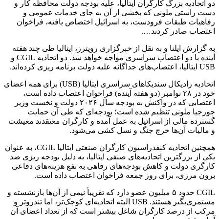
دو اتحادیه بزرگ کارگران ایتالیا، علیه بودجه دولت محافظه کار و
دست راستی ملونی که بخشی از آن به جای خدمات عمومی و
رفاهیات طبقات فرودست، به اسرائیل اختصاص یافته، فراخوان
اعتصاب صادر کردند….
به گزارش ایلنا و به نقل از خبرگزاری رویترز، ایتالیا طی چند هفته
آینده با دو اعتصاب سراسری مواجه خواهد شد. دو اتحادیه CGIL و
USB ایتالیا، اعتصاب‌های جداگانه علیه دولت برنامه ریزی کرده‌اند.
اتحادیه رادیکال سندیکاهای سراسری ایتالیا (USB) برای همه اعضای
خود در ۲۸ نوامبر (دو هفته آینده) فراخوان اعتصاب داده است،
اعتصابی که در واکنش به بودجه سال ۲۰۲۶ دولت و نخست وزیر
جورجیا ملونی تنظیم شده است؛ بودجه‌ای که طی آن حمایت
گسترده مالی از اسرائیل به عمل آمده و کارگران معتقدند معیشت
و مالیات آن‌ها خرج جنگ و نسل کشی می‌شود.
همچنین اتحادیه کنفدراسیون کارگران صنعتی ایتالیا CGIL، به عنوان
یکی از بزرگترین اتحادیه‌های صنفی ایتالیا، به دلیل بودجه ریزی ضد
کارگری دولت و کاهش بودجه‌های رفاهی به نفع هزینه‌های دفاعی
برون مرزی، برای روز جمعه فراخوان اعتصاب داده است.
CGIL حدود ۵ میلیون عضو دارد که تقریباً نیمی از آن‌ها بازنشسته و
مستمری‌بگیر هستند. USB البته اتحادیه‌ای کوچک‌تر، اما تندروتر و
مرکب از درصد کارگران شاغل بیشتر است که از تعداد اعضای آن