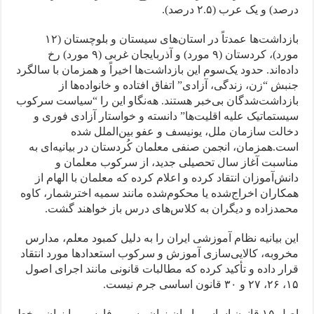
درصد) و یک عرب (۲.۵ درصد).
بازداشت‌ها عمدتاً در استان‌های سیستان و بلوچستان (۱۲
مورد)، کردستان (۹ مورد) و آذربایجان غربی (۹ مورد) رخ
دادەاند. حدود یک‌سوم این بازداشت‌ها اخیراً و همزمان با سالگرد
جنبش “زن، زندگی، آزادی” اتفاق افتاده و خانواده‌ها از
بازداشت‌شدگان بی‌خبر هستند. هه‌نگاو این را “سیاست سرکوب
سیستماتیک علیه اقلیت‌ها” دانسته و خواستار آزادی فوری و
دخالت سازمان ملل، یونیسف و عفو بین‌الملل شده
است.همزمان، انجمن صنفی معلمان کُردستان در بیانیه‌ای به
مناسبت آغاز سال تحصیلی جدید، از سرکوب معلمان و
دانش‌آموزان انتقاد کرده و اعلام کرده که معلمان با الهام از
همکاران اخراج‌شده یا محکوم‌شده مانند سمیه اخترشمار، کاوه
محمدزاده و دیگران به کلاس‌های درس باز خواهند گشت.
این بیانیه نظام آموزشی ایران را به دلیل کمبود معلم، مدارس
مخروبه، کالایی‌سازی آموزش و سرکوب استعدادها مورد انتقاد
قرار داده و تأکید کرده که مطالبات قانونی مانند اجرای اصول
۱۵، ۲۶، ۲۷ و ۳۰ قانون اساسی جرم نیست.
اصل ۱۵ قانون اساسی ایران زبان رسمی فارسی را زبان و خط