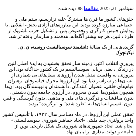
سپتامبر 21, 2025
مقاله‌ها
88 دیده شده
خلق‌های کشور ما قرن ها مشترکاً علیه تزاریسم، ستم ملی و
اجتماعی مبارزه کرده بودند. این مبارزه‌های آزادی بخش- انقلابی، با
پیدایش جنبش کارگری و بخصوص پس از تشکیل حزب بلشویک از
طرف لنین، هر چه بیشتر آگاهانه، هدفمند و سازمان یافته تر شد.
گزیده‌هایی از یک مقاله‌ٔ
دانشمند سوسیالیست روسیه، ن. ن.
نیکیتچوک
پیروزی انقلاب اکتبر، زمینه ساز تحقق بخشیدن به ایدهٔ اصلی لنین
در زندگی، یعنی برپایی سوسیالیسم در یک کشور جداگانه بود. این
پیروزی، به واقعیت تبدیل شدن آرزوهای نسل‌های بی شماری از
انسان‌ها در سراسر دنیا بود. این آرزوها محرک فیلسوفان، رهبران
قیام‌های خلقی، عصیان کنندگان، دانشمندان و نویسندگان بود. آن‌ها
همچون میلیون‌ها انسان محروم، در آرزوی جامعه بدون دشمنی،
بدون مناقشات و درگیری های ملی و مذهبی، بدون گرسنگی و فقر،
بدون تقسیم انسان‌ها به “طرد شده” و “برگزیده” بودند.
تحقق عملی این آرزوها، در ماه دسامبر سال ۱۹۲۲، با تأسیس کشور
واحد پرولتری چند ملیتی «اتحاد جماهیر شوروی سوسیالیستی»
انجام شد. اتحاد جمهوری‌های شوروی یک شکل تاریخی نوین از
جامعه و دولت مداری را بنیان نهاد.