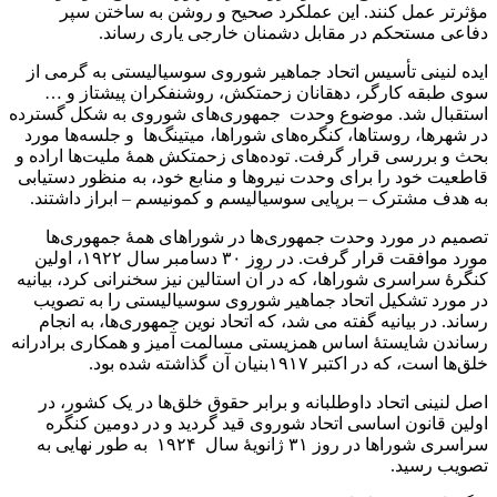
مؤثرتر عمل کنند. این عملکرد صحیح و روشن به ساختن سپر
دفاعی مستحکم در مقابل دشمنان خارجی یاری رساند.
ایده لنینی تأسیس اتحاد جماهیر شوروی سوسیالیستی به گرمی از
سوی طبقه کارگر، دهقانان زحمتکش، روشنفکران پیشتاز و …
استقبال شد. موضوع وحدت جمهوری‌های شوروی به شکل گسترده
در شهرها، روستاها، کنگره‌های شوراها، میتینگ‌ها و جلسه‌ها مورد
بحث و بررسی قرار گرفت. توده‌های زحمتکش همۀ ملیت‌ها اراده و
قاطعیت خود را برای وحدت نیروها و منابع خود، به منظور دستیابی
به هدف مشترک – برپایی سوسیالیسم و کمونیسم – ابراز داشتند.
تصمیم در مورد وحدت جمهوری‌ها در شوراهای همۀ جمهوری‌ها
مورد موافقت قرار گرفت. در روز ۳۰ دسامبر سال ۱۹۲۲، اولین
کنگرهٔ سراسری شوراها، که در آن استالین نیز سخنرانی کرد، بیانیه
در مورد تشکیل اتحاد جماهیر شوروی سوسیالیستی را به تصویب
رساند. در بیانیه گفته می شد، که اتحاد نوین جمهوری‌ها، به انجام
رساندن شایستهٔ اساس همزیستی مسالمت آمیز و همکاری برادرانه
خلق‌ها است، که در اکتبر ۱۹۱۷بنیان آن گذاشته شده بود.
اصل لنینی اتحاد داوطلبانه و برابر حقوق خلق‌ها در یک کشور، در
اولین قانون اساسی اتحاد شوروی قید گردید و در دومین کنگره
سراسری شوراها در روز ۳۱ ژانویهٔ سال ۱۹۲۴ به طور نهایی به
تصویب رسید.