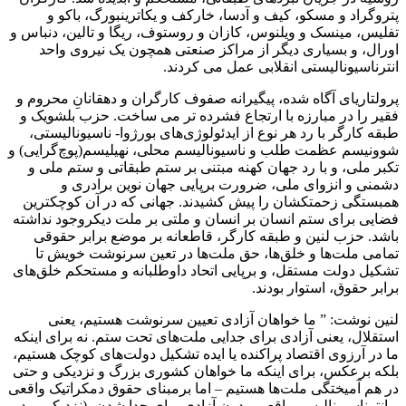
پتروگراد و مسکو، کیف و آدسا، خارکف و یکاترینبورگ، باکو و
تفلیس، مینسک و ویلنوس، کازان و روستوف، ریگا و تالین، دنباس و
اورال، و بسیاری دیگر از مراکز صنعتی همچون یک نیروی واحد
انترناسیونالیستی انقلابی عمل می کردند.
پرولتاریای آگاه شده، پیگیرانه صفوف کارگران و دهقانانِ محروم و
فقیر را در مبارزه با ارتجاع فشرده تر می ساخت. حزب بلشویک‌ و
طبقه کارگر با رد هر نوع از ایدئولوژی‌های بورژوا- ناسیونالیستی،
شوونیسم عظمت طلب و ناسیونالیسم محلی، نهیلیسم(پوچ‌گرایی) و
تکبر ملی، و با رد جهان کهنه مبتنی بر ستم طبقاتی و ستم ملی و
دشمنی و انزوای ملی، ضرورت برپایی جهان نوین برادری و
همبستگی زحمتکشان را پیش کشیدند. جهانی که در آن کوچکترین
فضایی برای ستم انسان بر انسان و ملتی بر ملت دیکروجود نداشته
باشد. حزب لنین و طبقه کارگر، قاطعانه بر موضع برابر حقوقی
تمامی ملت‌ها و خلق‌ها، حق ملت‌ها در تعین سرنوشت خویش تا
تشکیل دولت مستقل، و برپایی اتحاد داوطلبانه و مستحکم خلق‌های
برابر حقوق، استوار بودند.
لنین نوشت: ” ما خواهان آزادی تعیین سرنوشت هستیم، یعنی
استقلال، یعنی آزادی برای جدایی ملت‌های تحت ستم. نه برای اینکه
ما در آرزوی اقتصاد پراکنده یا ایده تشکیل دولت‌های کوچک هستیم،
بلکه برعکس، برای اینکه ما خواهان کشوری بزرگ و نزدیکی و حتی
در هم آمیختگی ملت‌ها هستیم – اما برمبنای حقوق دمکراتیک واقعی
و انترناسیونالیسم واقعی. بدون آزادی برای جدا شدن، (نزدیکی و در