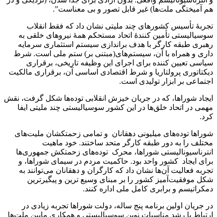
هم آمیختگی ملت‌ها) غیر قابل تصور و بی معناست”.
تجربهٔ تأسیس کشورهای چند ملیتی نشان داد که فقط انقلاب
سوسیالیستی تأمین کنندهٔ اتحاد مستحکم همۀ نیروهای خلقی به
رهبری طبقه کارگر با هدف براندازی سیستم استثماری سرمایه
داری و همراه با آن، سیستم‌های(مبتنی بر) ستم ملی است. شرط
سیاسی تعیین کننده برای اجرای این وظیفه تاریخی، برقراری
دیکتاتوری پرولتاریا و شرط اقتصادی اساسی آن، برقراری مالکیت
اجتماعی بر ابزار تولیدی است.
ایجاد شوراها، که در جریان خیزش انقلابی توده‌ها شکل گرفت، نقش
مهمی در اتحاد خلق‌ها در این کشور سوسیالیستی چند ملیتی ایفا
کرد.
شوراها توده‌های میلیونی دهقانان و تمامی زحمتکشان ملیت‌های
مختلف را به دور طبقه کارگر متحد ساختند. خود ماهیت
انترناسیونالیستی شوراها، محرک توده‌های زحمتکش جمهوری‌ها
برای ایجاد کشور واحد بود. حاکمیت مردم در سیمای شوراها، و
تجربه فعالیت آن‌ها نشان داد که کارگران و دهقانان می‌توانند به
شکل موفقیت‌آمیز کشور را بر مبنای وسیع ترین و پیگیرترین
دمکراتیسم و برابری کامل ملی اداره کنند.
در جریان اولین برنامه پنج ساله، دولت شوراها تجربه زیادی در
ارتباط با رشد مناسبات نوین سوسیالیستی و همکاری مابین ملت‌ها