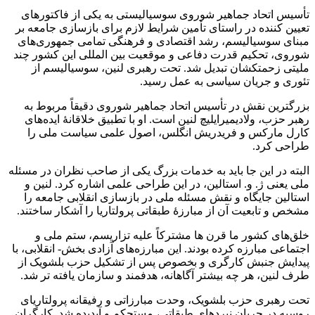
تأسیس اتحاد جماهیر شوروی سوسیالیستی به یکی از فاکتورهای
تعیین کننده در راستای تأمین شرایط لازم برای بازسازی جامعه بر
مبنای سوسیالیسم، رشد اقتصادی و فرهنگی تمامی جمهوری‌های
شوروی، تحکیم قدرت دفاعی و موقعیت بین المللی این کشور چند
ملیتی زحمتکشان تبدیل شد. تحت رهبری لنین، سوسیالیسم از
تئوری و جریان سیاسی به عمل رسید.
بزرگترین نقش در تأسیس اتحاد جماهیر شوروی دقیقاً مربوط به
رهبر حزب، ولادیمیرایلیچ لنین است. او با تطبیق خلاقانهٔ ایده‌های
کارل مارکس و فریدریش انگلس، اصول علمی سیاست ملی را
طراحی کرد.
البته در این جا باید به خدمات بزرگ یکی از صاحب نظران در مسئله
ملی یعنی ژ. و. استالین، در این طراحی علمی اشاره کرد. لنین و
استالین جایگاه و نقش مسئله ملی در بازسازی انقلابی جامعه را
مشخص و تابعیت آن از مبارزهٔ طبقاتی پرولتاریا را آشکار ساختند.
خلق‌های کشور ما قرن ها مشترکاً علیه تزاریسم، ستم ملی و
اجتماعی مبارزه کرده بودند. این مبارزه‌های آزادی بخش- انقلابی، با
پیدایش جنبش کارگری و بخصوص پس از تشکیل حزب بلشویک از
طرف لنین، هر چه بیشتر آگاهانه، هدفمند و سازمان یافته تر شد.
تحت رهبری حزب بلشویک، وحدت مبارزاتی و رفیقانه پرولتاریای
روسیه در جریان نبردهای طبقاتی، مستحکم و آبدیده شد. کارگران