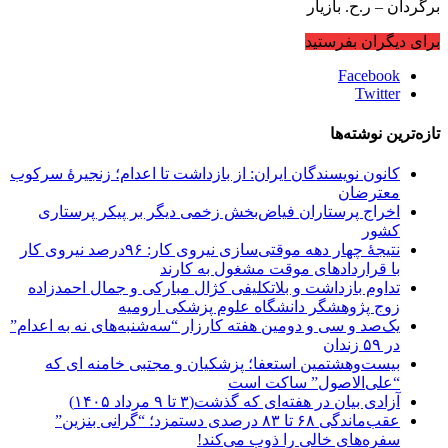
برگردان – ر.ح. بازیار
برای دیگران بفرستید
Facebook
Twitter
تازه‌ترین نوشته‌ها
کانون نویسندگان ایران: از بازداشت تا اعدام؛ زنجیرۀ سرکوب
معترضان
اخراج پرستاران فیاض‌بخش زخمی دیگر بر پیکر پرستاری
کشور
نتیجهٔ چهار دهه موقتی‌سازی نیروی کار: ۹۶درصد نیروی کار
با قراردادهای موقت مشغول به کارند
تداوم بازداشت و بلاتکلیفی کژال مبارکی و جمال احمدزاده
زوج پژوهشگر دانشگاه علوم پزشکی ارومیه
یک‌صد و سی و دومین هفته کارزار “سه‌شنبه‌های نه به اعدام”
در ۵۹ زندان
بیست‌وهشتمین استعفا؛ پزشکیان و مجتبی خامنه ای که
“علی‌الاصول” ساکت است
آزادی بیان در هفته‌ای که گذشت(۳ تا ۹ مرداد ۱۴۰۵)
عقب‌ماندگی ۶۸ تا ۸۳ درصدی دستمزد؛ “گرانی بنزین”
سفره‌های خالی را ذوب می‌کند!