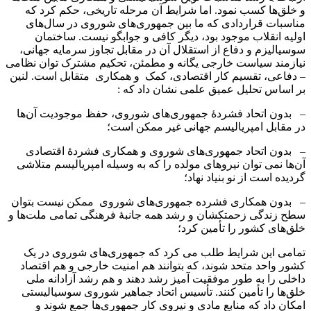
و خلق‌ها کسب نمود. اما شرایط آن مرحله تاریخی، حکم کرد که
مناسبات قراردادی که ما بین جمهوری‌های شوروی در سال‌های
اولیه انقلاب موجود بود، دیگر کافی و جوابگو نیست. ساختمان
سوسیالیزم و دفاع از استقلال آن در مقابل تجاوز سرمایه جهانی،
نیازمند سیاست خارجی یگانه و مطمئن، تحکیم مشترک توان نظامی
– دفاعی، تقسیم کار اقتصادی، کمک و همکاری متقابل است. لنین
بر اساس تحلیل عمیق علمی نشان داد که :
– بدون اتحاد فشردهٔ جمهوری‌های شوروی، حفظ موجودیت آن‌ها
در مقابل امپریالیسم جهانی غیر ممکن است؛
– بدون اتحاد جمهوری‌های شوروی و همکاری فشردۀ اقتصادی
آن‌ها نمی توان نیروهای مولده را که به وسیله امپریالیسم متلاشی
گردیده است از نو بنیاد نهاد؛
– بدون همکاری فشرده جمهوری‌های شوروی ممکن نیست بتوان
سطح زندگی زحمتکشان و رشد همه جانبۀ فرهنگی تمامی ملت‌ها و
خلق‌های کشور را تأمین کرد؛
تمامی این شرایط طلب می کرد که جمهوری‌های شوروی در یک
کشور واحد متحد شوند، که بتوانند هم امنیت خارجی و هم اقتصاد
داخلی را به طور موفقیت آمیز رشد دهند و هم رشد آزادانه ملی
خلق‌ها را تأمین کنند. تأسیس اتحاد جماهیر شوروی سوسیالیستی
امکان داد که منابع مادی و نیروی کار جمهوری‌ها جمع شوند و