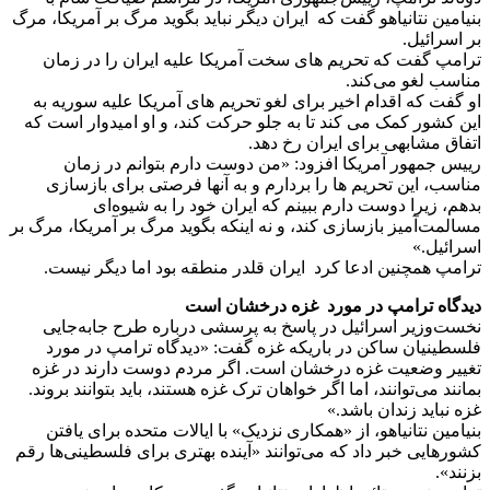
بنیامین نتانیاهو گفت که ایران دیگر نباید بگوید مرگ بر آمریکا، مرگ
بر اسرائیل.
ترامپ گفت که تحریم های سخت آمریکا علیه ایران را در زمان
مناسب لغو می‌کند.
او گفت که اقدام اخیر برای لغو تحریم های آمریکا علیه سوریه به
این کشور کمک می کند تا به جلو حرکت کند، و او امیدوار است که
اتفاق مشابهی برای ایران رخ دهد.
رییس‌ جمهور آمریکا افزود: «من دوست دارم بتوانم در زمان
مناسب، این تحریم ها را بردارم و به آنها فرصتی برای بازسازی
بدهم، زیرا دوست دارم ببینم که ایران خود را به شیوه‌ای
مسالمت‌آمیز بازسازی کند، و نه اینکه بگوید مرگ بر آمریکا، مرگ بر
اسرائیل.»
ترامپ همچنین ادعا کرد ایران قلدر منطقه بود اما دیگر نیست.
دیدگاه ترامپ در مورد غزه درخشان است
نخست‌وزیر اسرائیل در پاسخ به پرسشی درباره طرح جابه‌جایی
فلسطینیان ساکن در باریکه غزه گفت: «دیدگاه ترامپ در مورد
تغییر وضعیت غزه درخشان است. اگر مردم دوست دارند در غزه
بمانند می‌توانند، اما اگر خواهان ترک غزه هستند، باید بتوانند بروند.
غزه نباید زندان باشد.»
بنیامین نتانیاهو، از «همکاری نزدیک» با ایالات متحده برای یافتن
کشورهایی خبر داد که می‌توانند «آینده بهتری برای فلسطینی‌ها رقم
بزنند».