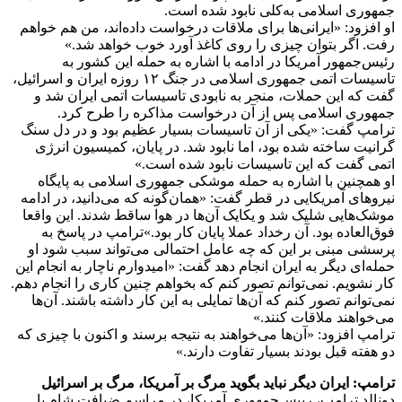
جمهوری اسلامی به‌کلی نابود شده است.
او افزود: «ایرانی‌ها برای ملاقات درخواست داده‌اند، من هم خواهم
رفت. اگر بتوان چیزی را روی کاغذ آورد خوب خواهد شد.»
رئیس‌جمهور آمریکا در ادامه با اشاره به حمله این کشور به
تاسیسات اتمی جمهوری اسلامی در جنگ ۱۲ روزه ایران و اسرائیل،
گفت که این حملات، منجر به نابودی تاسیسات اتمی ایران شد و
جمهوری اسلامی پس از آن درخواست مذاکره را طرح کرد.
ترامپ گفت: «یکی از آن‌‌ تاسیسات بسیار عظیم بود و در دل سنگ
گرانیت ساخته شده بود، اما نابود شد. در پایان، کمیسیون انرژی
اتمی گفت که این تاسیسات نابود شده است.»
او همچنین با اشاره به حمله موشکی جمهوری اسلامی به پایگاه
نیروهای آمریکایی در قطر گفت: «همان‌گونه که می‌دانید، در ادامه
موشک‌هایی شلیک شد و یکایک آن‌ها در هوا ساقط شدند. این واقعا
فوق‌العاده بود. آن رخداد عملا پایان کار بود.»ترامپ در پاسخ به
پرسشی مبنی بر این که چه عامل احتمالی می‌تواند سبب شود او
حمله‌ای دیگر به ایران انجام دهد گفت: «امیدوارم ناچار به انجام این
کار نشویم. نمی‌توانم تصور کنم که بخواهم چنین کاری را انجام دهم.
نمی‌توانم تصور کنم که آن‌ها تمایلی به این کار داشته باشند. آن‌ها
می‌خواهند ملاقات کنند.»
ترامپ افزود: «آن‌ها می‌خواهند به نتیجه‌ برسند و اکنون با چیزی که
دو هفته قبل بودند بسیار تفاوت دارند.»
ترامپ: ایران دیگر نباید بگوید مرگ بر آمریکا، مرگ بر اسرائیل
دونالد ترامپ، رییس‌جمهوری آمریکا، در مراسم ضیافت شام با