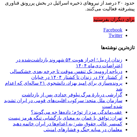
حدود ۲۰ درصد از نیروهای ذخیره اسرائیل در بخش پررونق فناوری
پیشرفته فعالیت می‌کنند.
برای دیگران بفرستید
Facebook
Twitter
تازه‌ترین نوشته‌ها
زندان اردبیل؛ احراز هویت ۵۴ شهروند بازداشت‌شده در
اعتراضات دی‌ماه ۱۴۰۴
دریاچه ارومیه: یک تنفس موقت تا چرخه بعدی خشکسالی
از کشتار ۶۷ در زندان تا کشتار ۱۴۰۴ در خیابان
پرونده‌سازی برای امید بهزاد، دانشجوی ۲۱ ساله‌ای که اعدام
شد
گزارشی دربارهٔ مرگ نیلوفر حدادی پس از بازداشت
سازمان ملل متحد: سرکوب اقلیت‌های قومی در ایران تشدید
شده است
عقب‌ماندگی مزد از تورّم؛ داده‌ها چه می‌گویند؟
تهران: توافق با عمان به معنای بازگشایی تنگه هرمز نیست
کمیسر عالی حقوق بشر: به اعدام‌ها در ایران خاتمه دهید
معلمان در میانه جنگ و فشارهای امنیتی