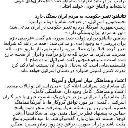
ترامپ نیز در تائید اظهارات نتانیاهو گفت: «همکاری‌های خوبی
داشته‌ایم و اتفاق خوبی خواهد افتاد.»
نتانیاهو: تغییر حکومت، به مردم ایران بستگی دارد
نخست‌وزیر اسرائیل، در ضیافت شام با دونالد ترامپ،
رییس‌جمهوری آمریکا، درباره تغییر حکومت در ایران مدعی شد:
«این به مردم ایران بستگی دارد.»
بنیامین نتانیاهو درباره دولت جدید سوریه هم گفت «فرصتی تازه
برای بررسی» به وجود آمده، و مدعی شد: «همه می‌دانند که شرایط
تغییر کرده. قبلا ایران عملا سوریه را مستقیم یا از طریق حزب‌الله
مدیریت می‌کرد، اما حزب‌الله به زانو درآمده و ایران از صحنه خارج
شده است.»نتانیاهو همچنین گفت اسرائیل آماده صلح با
فلسطینی‌هایی است که به‌دنبال نابودی آن نیستند، اما تاکید کرد
قدرت کنترل امنیتی همواره در دستان اسرائیل خواهد ماند.
اعتماد و هماهنگی میان اسرائیل و آمریکا
یک مقام ارشد اسرائیلی اعلام کرد: «میان اسرائیل و ایالات متحده،
اعتماد و هماهنگی کامل وجود دارد. هماهنگی کامل.»
یک مقام دیگر اسرائیلی نیز در جریان یک نشست خبری با خبرنگاران
اسرائیلی، گفت: «در مورد توافق گروگان‌ها، با آمریکا هماهنگ
هستیم. امیدواریم این مسئله به یک پیشرفت منجر شود. پاسخ
حماس به پیشنهاد قطر در اصل منفی بود، اما شکاف‌ها آن‌قدر
کوچک هستند که بتوان وارد گفت‌وگو شد. ما امید داشتیم پاسخ
مثبت باشد و در آن صورت، توافق چند روز زمان می‌برد. ممکن