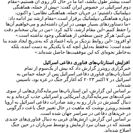
است بیشتر طول بکشد، اما ما در حال کار روی آن هستیم.»مقام
دوم اسرائیلی در خصوص ایران گفت: «پیش از حمله، هماهنگی
دیپلماتیک داشتیم؛ در جریان حمله، هماهنگی نظامی؛ و اکنون،
دوباره هماهنگی دیپلماتیک برقرار است.»مقام ارشد نیز ادامه داد:
«ما دستاوردهای بسیار مهمی در ایران داشته‌ایم و می‌خواهیم آن‌ها
را حفظ کنیم.»این مقام ارشد، تاکید کرد: «من در بیان سخنانم دقت
می‌کنم؛ هرگز چنین سطحی از هماهنگی وجود نداشته است.»
او افزود: «این روابط نزدیک بر پایه‌ اعتمادی که به‌تدریج ایجاد شده بنا
شده است؛ نه‌فقط به‌دلیل آنچه که با یکدیگر به دست آمده، بلکه
به‌خاطر نحوه‌ای که این موفقیت‌ها حاصل شده‌اند.»
افزایش استارتاپ‌های فناوری دفاعی اسرائیل
خبرگزاری رویترز گزارش داد که بیش از یک‌سوم از تمام
استارتاپ‌های فناوری دفاعی اسرائیل پس از حمله حماس به
اسرائیل در ۷ اکتبر ۲۰۲۳ که آغازگر جنگ در غزه بود، تاسیس
شده‌اند.
بر اساس این گزارش، این استارتاپ‌ها سرمایه‌گذاری‌هایی از سوی
شرکت‌های سرمایه‌گذاری آمریکایی و اسرائیلی جذب کرده‌اند و به
دنبال گسترش در بازار رو به رشد صادرات دفاعی اسرائیل به اروپا
هستند.رویترز نوشت که ماهیت در حال تغییر جنگ باعث دگرگونی
در خریدهای دفاعی در سراسر جهان شده است.
بر اساس این گزارش، ارتش‌های غربی به دنبال فناوری‌های جدیدی
هستند که در میدان نبرد آزمایش و توسط سربازان در حین جنگ
اصلاح شده‌اند.