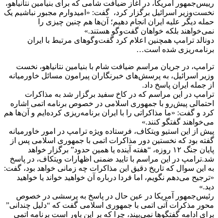
رییس‌جمهور آمریکا، در آغاز ضیافت شامی که برای بنیامین نتانیاهو،
نخست‌وزیر اسرائیل برگزار کرد، گفت: «امیدوارم مجبور نباشیم یک
حمله دیگر علیه ایران انجام دهیم؛ آن‌ها هم چنین چیزی را
نمی‌خواهند بلکه خواهان گفت‌وگو هستند.»
دونالد ترامپ همچنین اعلام کرد گفت‌وگوهای مرتبط با ایران
برنامه‌ریزی شده‌ است…
ترامپ، در جریان مراسم ضیافت شام با بنیامین نتانیاهو، نخست
وزیر اسرائيل، به پرسش‌های خبرنگاران پیرامون مسائل خاورمیانه
از جمله ایران پاسخ داد.
ترامپ در این مراسم که در کاخ سفید برگزار شد به مذاکرات
احتمالی پیش‌رو با جمهوری اسلامی در خصوص برنامه‌ اتمی اشاره
کرد و گفت: «ما مذاکراتی را با ایران برنامه‌ریزی کرده‌ایم و آن‌ها هم
می‌خواهند گفتگو کنند.»
پیش از این استیو ویتکاف، فرستاده ویژه ترامپ در امور خاورمیانه
گفته بود که نخستین دور مذاکرات اتمی با جمهوری اسلامی پس از
پایان جنگ ۱۲ ‌روزه، “هفته آینده یا همین حدود” برگزار خواهد
شد.ترامپ در این مراسم با تایید ضمنی اظهارات ویتکاف، در پاسخ
به این سوال که تاریخ دقیق این مذاکرات چه زمانی خواهد بود، گفت:
«ترجیح می‌دهم نگویم، اما فردا درباره‌ آن خواهید خواند یا خواهید
دید.»
رئیس‌جمهور آمریکا در عین حال در پاسخ به پرسشی در خصوص
محور مذکرات آتی اتمی با جمهوری اسلامی گفت که “دلیل چندانی”
برای ادامه گفتگوها نمی‌بیند، چرا که بر این باور است برنامه اتمی