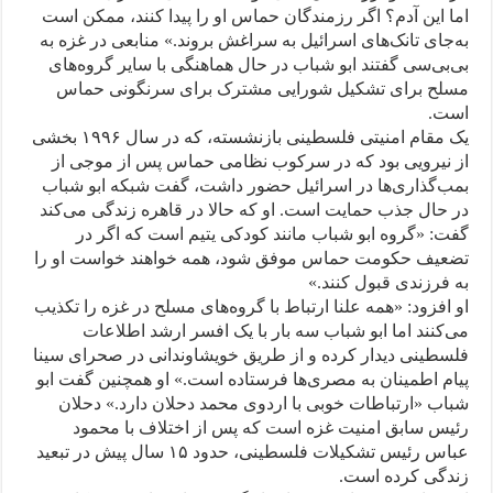
اما این آدم؟ اگر رزمندگان حماس او را پیدا کنند، ممکن است
به‌جای تانک‌های اسرائیل به سراغش بروند.» منابعی در غزه به
بی‌بی‌سی گفتند ابو شباب در حال هماهنگی با سایر گروه‌های
مسلح برای تشکیل شورایی مشترک برای سرنگونی حماس
است.
یک مقام امنیتی فلسطینی بازنشسته، که در سال ۱۹۹۶ بخشی
از نیرویی بود که در سرکوب نظامی حماس پس از موجی از
بمب‌گذاری‌ها در اسرائیل حضور داشت، گفت شبکه ابو شباب
در حال جذب حمایت است. او که حالا در قاهره زندگی می‌کند
گفت: «گروه ابو شباب مانند کودکی یتیم است که اگر در
تضعیف حکومت حماس موفق شود، همه خواهند خواست او را
به فرزندی قبول کنند.»
او افزود: «همه علنا ارتباط با گروه‌های مسلح در غزه را تکذیب
می‌کنند اما ابو شباب سه بار با یک افسر ارشد اطلاعات
فلسطینی دیدار کرده و از طریق خویشاوندانی در صحرای سینا
پیام‌ اطمینان به مصری‌ها فرستاده است.» او همچنین گفت ابو
شباب «ارتباطات خوبی با اردوی محمد دحلان دارد.» دحلان
رئیس سابق امنیت غزه است که پس از اختلاف با محمود
عباس رئیس تشکیلات فلسطینی، حدود ۱۵ سال پیش در تبعید
زندگی کرده است.