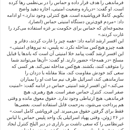
فرماندهی را هدف قرار داده و حماس را در بی‌نظمی رها کرده
است. او گفت: «درباره وضعیت امنیتی، اجازه دهید واضح
بگویم. کاملا فروپاشیده است. هیچ کنترلی وجود ندارد.» او ادامه
داد: «مردم قوی‌ترین دستگاه امنیتی حماس (انصار)،
مجموعه‌ای که حماس برای حکومت بر غزه استفاده می‌کرد را
غارت کردند.»
این افسر ارشد ادامه داد: «همه چیز را غارت کردند، دفاتر و
همه چیزو هیچ‌کس مداخله نکرد. نه پلیس، نه نیروهای امنیتی.»
این افسر ارشد گفت پیامد خلا امنیتی آن است که باندها یا قبایل
مسلح «در همه‌جا» حضور دارند. او گفت: «آن‌ها می‌توانند شما
را متوقف کنند، بکشند. هیچ‌کس مداخله نمی‌کند. هر کسی که
سعی کند خودش مقاومت کند، مثلا مقابله با دزدان را
سازماندهی کند، اسرائیل ظرف نیم ساعت او را بمباران
می‌کند.» این افسر ارشد امنیتی حماس در ادامه گفت: «امنیت
صفر است. کنترل حماس صفر است. هیچ رهبری، هیچ
فرماندهی، هیچ ارتباطی وجود ندارد. حقوق معوق مانده و وقتی
هم پرداخت می‌شود، به‌زحمت قابل استفاده است. بعضی‌ها
فقط برای گرفتن حقوق می‌میرند. این فروپاشی کامل است.»
در ۲۶ ژوئن، وقتی پهپاد اسرائیلی یک واحد پلیس حماس با لباس
غیرنظامی را که سعی داشت بر بازاری در دیر البلح کنترل ایجاد