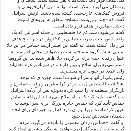
کند، هدف قرار داد، دست‌کم ۸ نفر کشته شدند. شاهدان و
پزشکان می‌گویند ممکن است آنها به دلیل گران‌فروشی یا
فروش کمک‌های غارت‌شده کشته شده باشند. ارتش اسرائیل
گفت که «چند تروریست مسلح» متعلق به نیروهای امنیت
داخلی حماس را هدف قرار داده است.
گفته می‌شود دست‌کم ۱۸ فلسطینی در حمله‌ اسرائیل که یک
واحد پلیس تحت‌مدیریت حماس را ۲۶ ژوئن در دیر البلح هدف
قرار داد، کشته شدند. به گفته این افسر ارشد حماس در این خلا
امنیتی، شش گروه مسلح وابسته به طوابف محلی قدرتمند به
عنوان رقبای جدی برای پر کردن خلا ظاهر شده‌اند. این گروه‌ها
دسترسی به پول، سلاح و نیرو دارند و در سرتاسر غزه فعال‌اند
ولی عمدتا در جنوب غزه مستقرند.
رئیس یکی از آنها یاسر ابو شباب است، چهره‌ای که توجه
تشکیلات فلسطینی (مستقر در کرانه غربی و رقیب حماس) و
بازیگران منطقه‌ای را جلب کرده به‌ویژه پس از آن‌که اسرائیل
ماه گذشته تایید کرد که به او سلاح می‌رساند. این افسر سابق
حماس تأیید کرد که حماس جایزه بزرگی برای سر ابوشباب
تعیین کرده است زیرا بیم آن دارد که او به چهره‌ای برای اتحاد
دشمنان متعددش تبدیل شود.
او گفت: «حماس دزدان معمولی را نادیده می‌گیرد. مردم
گرسنه‌اند و [رزمندگان] نمی‌خواهند آشفتگی بیشتری ایجاد کنند.