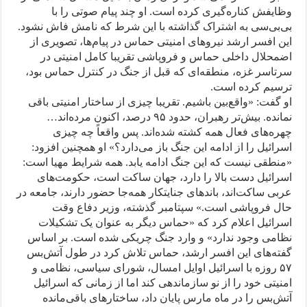
وظایفش کناره‌گیری کرده است. او چند پیام صوتی را با
بی‌بی‌سی به اشتراک گذاشته با این شرط که نامش فاش نشود.
این افسر ارشد نیروهای امنیتی حماس در پیام‌ها، تصویری از
اضمحلال داخلی حماس و فروپاشی تقریبا کامل امنیتی در
سرتاسر غزه، منطقه‌ای که قبل از جنگ در کنترل حماس بود،
ترسیم کرده است.
او گفت: «واقع‌بین باشیم. تقریبا چیزی از ساختار امنیتی باقی
نمانده. بیش‌تر رهبران، حدود ۹۵ درصد، اکنون مرده‌اند…
چهره‌های فعال همه کشته شده‌اند. پس واقعاً چه چیزی
اسرائیل را از ادامه این جنگ باز می‌دارد؟» او همچنین افزود:
«منطقی نیست که این جنگ ادامه یابد. همه شرایط مهیا است:
اسرائیل دست بالا را دارد، جهان ساکت است، حکومت‌های
عربی ساکت‌اند، باندهای جنایتکار همه‌جا حضور دارند، جامعه در
حال فروپاشی است.» سپتامبر گذشته، وزیر دفاع وقت
اسرائیل اعلام کرد که «حماس دیگر به عنوان یک تشکیلات
نظامی وجود ندارد» و وارد جنگ چریکی شده است. بر اساس
گفته‌های این افسر ارشد، حماس تلاش کرد در طول آتش‌بس
۵۷ روزه با اسرائیل اوایل امسال، شورای سیاسی، نظامی و
امنیتی خود را از نو سازماندهی کند اما از زمانی که اسرائیل
آتش‌بس را در ماه مارس پایان داد، ساختارهای باقی‌مانده