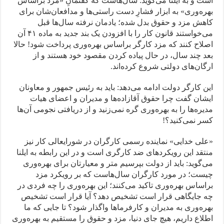
است و به ایلنا می‌گوید: سال‌هاست که گفتمانِ «مزد براساس
بهره‌وری» به ابزار فشارِ دست راستی‌ها و مدافعان‌شان برای
کاهش مزد و حقوق بدل شده؛ یادمان نرفته سال‌ها قبل
می‌خواستند قانون کار را با افزودن یک بند جدید به ماده ۴۱ آن
اصلاح کنند که مزد کارگر براساس بهره‌وری پرداخت شود! حالا
بعد چند سال، در حال پیاده کردن مقصود خود هستند و از
ارگان‌های دولتی شروع کرده‌اند.
این کارگر دولت ادامه می‌دهد: باید به رئیس جمهور و معاونان
ایشان گفت چرا حقوق آقازاده‌ها و مدیران و اعضای هیات
مدیره‌ها را به بهره‌وری گره نمی‌زنید و از دریافتی نجومی آن‌ها
کسر نمی‌کنید؟!
«علی خدایی» نماینده رسمی کارگران در شورایعالی کار نیز
منتقد این رویکردهای ضد کارگری است و در این رابطه به ایلنا
می‌گوید: باید از دولت بپرسیم متر و معیارتان برای بهره‌وری
چیست؛ در مورد کارگران سال‌هاست که بر رویکرد مزد
براساس بهره‌وری تاکید می‌کنند؛ این بهره‌وری را چه فردی در
چه جایگاهی قرار است تشخیص دهد؟ آیا قرار است تشخیص
بهره‌وری به مدیران و کارفرماها واگذار شود؟ تا جایی که ما
اطلاع داریم، هیچ جای دنیا، مزد و حقوق را مستقیم به بهره‌وری