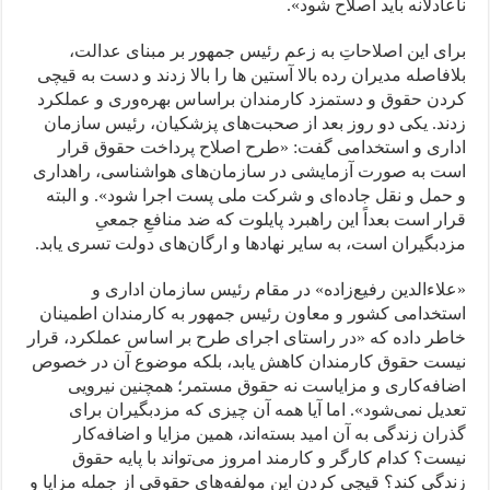
ناعادلانه باید اصلاح شود».
برای این اصلاحاتِ به زعم رئیس جمهور بر مبنای عدالت،
بلافاصله مدیران رده بالا آستین ها را بالا زدند و دست به قیچی
کردن حقوق و دستمزد کارمندان براساس بهره‌وری و عملکرد
زدند. یکی دو روز بعد از صحبت‌های پزشکیان، رئیس سازمان
اداری و استخدامی گفت: «طرح اصلاح پرداخت حقوق قرار
است به صورت آزمایشی در سازمان‌های هواشناسی، راهداری
و حمل و نقل جاده‌ای و شرکت ملی پست اجرا شود». و البته
قرار است بعداً این راهبرد پایلوت که ضد منافعِ جمعیِ
مزدبگیران است، به سایر نهادها و ارگان‌های دولت تسری یابد.
«علاءالدین رفیع‌زاده» در مقام رئیس سازمان اداری و
استخدامی کشور و معاون رئیس جمهور به کارمندان اطمینان
خاطر داده که «در راستای اجرای طرح بر اساس عملکرد، قرار
نیست حقوق کارمندان کاهش یابد، بلکه موضوع آن در خصوص
اضافه‌کاری و مزایاست نه حقوق مستمر؛ همچنین نیرویی
تعدیل نمی‌شود». اما آیا همه آن چیزی که مزدبگیران برای
گذران زندگی به آن امید بسته‌اند، همین مزایا و اضافه‌کار
نیست؟ کدام کارگر و کارمند امروز می‌تواند با پایه حقوق
زندگی ‌کند؟ قیچی کردن این مولفه‌های حقوقی از جمله مزایا و