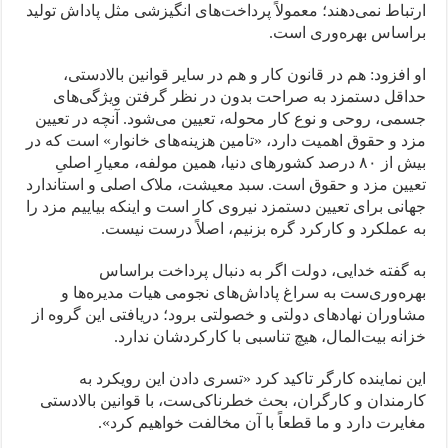
ارتباط نمی‌دهند؛ معمولاً پرداخت‌های انگیزشی مثل پاداش تولید
براساس بهره‌وری است.
او افزود: هم در قانون کار و هم در سایر قوانین بالادستی،
حداقل دستمزد به صراحت بدون در نظر گرفتن ویژگی‌های
جسمی، روحی و نوع کار محوله، تعیین می‌شود. آنچه در تعیین
مزد و حقوق اهمیت دارد، «تامین هزینه‌های خانوار» است که در
بیش از ۸۰ درصد کشورهای دنیا، همین مولفه، معیارِ اصلیِ
تعیین مزد و حقوق است. سبد معیشت، ملاک اصلی و استاندارد
جهانی برای تعیین دستمزد نیروی کار است و اینکه بیاییم مزد را
به عملکرد و کارکرد گره بزنیم، اصلاً درست نیست.
به گفته خدایی، دولت اگر به دنبال پرداخت براساس
بهره‌وری‌ست به سراغ پاداش‌های نجومی هیات مدیره‌ها و
مشاوران نهادهای دولتی و خصولتی برود؛ دریافتی این گروه از
خزانه بیت‌المال، هیچ تناسبی با کارکردشان ندارد.
این نماینده کارگر تاکید کرد «تسری دادن این رویکرد به
کارمندان و کارگران، بحث خطرناکی‌ست، با قوانین بالادستی
مغایرت دارد و ما قطعاً با آن مخالفت خواهیم کرد».