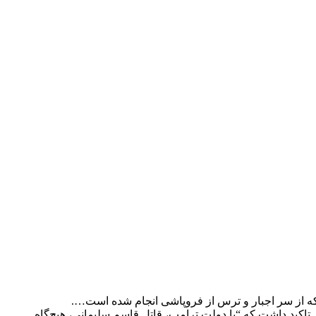
که از سر اجبار و ترس از فروپاشی انجام شده است….
ی تاکید داشت که “با دولت ترامپ، قاتل قاسم سلیمانی، هیچ‌گاه