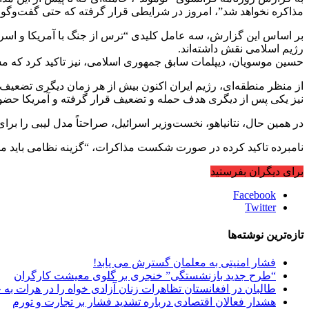
مذاکره نخواهد شد”، امروز در شرایطی قرار گرفته که حتی گفت‌وگو با ه
بر اساس این گزارش، سه عامل کلیدی “ترس از جنگ با آمریکا و اسرائ
رژیم اسلامی نقش داشته‌اند.
حسین موسویان، دیپلمات سابق جمهوری اسلامی، نیز تاکید کرد که م
از منظر منطقه‌ای، رژیم ایران اکنون بیش از هر زمان دیگری تضعیف
نیز یکی پس از دیگری هدف حمله و تضعیف قرار گرفته‌ و آمریکا حضور
در همین حال، نتانیاهو، نخست‌وزیر اسرائیل، صراحتاً مدل لیبی را بر
نامبرده تاکید کرده در صورت شکست مذاکرات، “گزینه نظامی باید مد
برای دیگران بفرستید
Facebook
Twitter
تازه‌ترین نوشته‌ها
فشار امنیتی به معلمان گسترش می یابد!
“طرح جدید بازنشستگی” خنجری بر گلوی معیشت کارگران
طالبان در افغانستان تظاهرات زنان آزادی خواه را در هرات به
هشدار فعالان اقتصادی درباره تشدید فشار بر تجارت و تورم