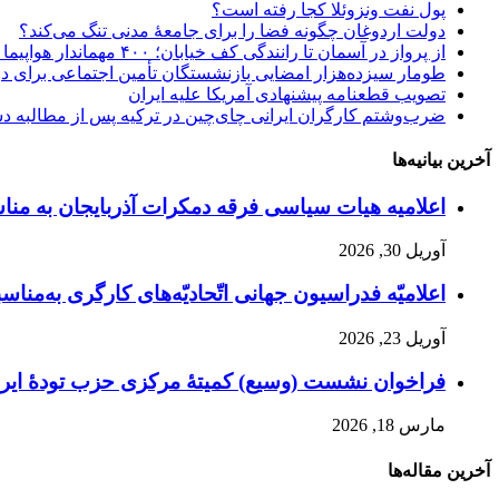
پول نفت ونزوئلا کجا رفته است؟
دولت اردوغان چگونه فضا را برای جامعهٔ مدنی تنگ می‌کند؟
از پرواز در آسمان تا رانندگی کف خیابان؛ ۴۰۰ مهماندار هواپیما در تهران اخراج شدند؟!
طومار سیزده‌هزار امضایی بازنشستگان تأمین اجتماعی برای 
تصویب قطعنامه پیشنهادی آمریکا علیه ایران
ضرب‌وشتم کارگران ایرانی چای‌چین در ترکیه پس از مطالبه د
آخرین بیانیه‌ها
اعلامیه هیات سیاسی فرقه دمکرات آذربایجان به مناسبت اول ماه مه، ۱۱ ار
آوریل 30, 2026
اعلامیّه فدراسیون جهانی اتّحادیّه‌های کارگری به‌مناسبت
آوریل 23, 2026
فراخوان نشست (وسیع)‌ کمیتهٔ‌ مرکزی حزب تودهٔ ایرا
مارس 18, 2026
آخرین مقاله‌ها