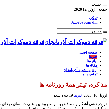
جمعه , ژوئن 12 2026
ترکی
Azərbaycan dili
فرقه دموکرات آذرب
صفحه اصلی
خبرها
بیانیه‌ها
مقاله‌ها
آرشیو نشریه آذربایجان
تماس با ما
مذاکره، تیـتر همۀ روزنامه ها
آوریل 10, 2025
خبرها
19 دیده شده
در چرخشی آشکار و متناقض با مواضع پیشین، علی خامنه‌ای درهای مذ
به گزارش روزنامه فرانسوی “لوموند”، خامنه‌ای که تا پیش از این مذاک