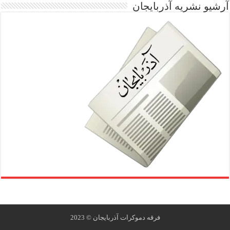
آرشیو نشریه آذربایجان
فرقه دموکرات ‫آذربایجان‬ © 2023