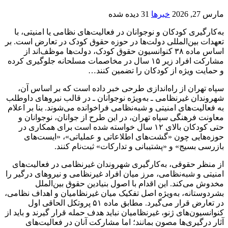
مارس 27, 2026
خبرها
31 دیده شده
به‌کارگیری کودکان و نوجوانان در فعالیت‌های نظامی یا امنیتی، با
تعهدات بین‌المللی دولت‌ها در حوزه حقوق کودک در تعارض است. بر
اساس ماده ۳۸ کنوانسیون حقوق کودک، دولت‌ها موظف‌اند از
مشارکت افراد زیر ۱۵ سال در مخاصمات مسلحانه جلوگیری کرده
و حمایت ویژه از کودکان را تضمین کنند…
سپاه تهران از راه‌اندازی طرحی خبر داده است که بر اساس آن،
شهروندان غیرنظامی ـ به‌ویژه نوجوانان ـ در قالب نیروهای داوطلب
به فعالیت‌های امنیتی و شبه‌نظامی فراخوانده می‌شوند. بنا بر اعلام
معاونت فرهنگی سپاه تهران، در این طرح از جوانان، نوجوانان و
حتی کودکان بالای ۱۲ سال خواسته شده است برای همکاری در
حوزه‌هایی چون «گشت‌های اطلاعاتی و عملیاتی»، «ایست‌های
بازرسی بسیج» و «پشتیبانی و تدارکات» ثبت‌نام کنند.
از منظر حقوقی، به‌کارگیری شهروندان غیرنظامی در فعالیت‌های
امنیتی و شبه‌نظامی، مرز میان افراد غیرنظامی و نیروهای درگیر را
مخدوش می‌کند. این اقدام با اصول بنیادین حقوق بین‌الملل
بشردوستانه، به‌ویژه اصل تفکیک میان غیرنظامیان و اهداف نظامی،
در تعارض قرار می‌گیرد. مطابق ماده ۵۱ پروتکل الحاقی اول
کنوانسیون‌های ژنو، غیرنظامیان نباید هدف حمله قرار گیرند و باید از
آثار درگیری‌ها مصون بمانند؛ اما مشارکت آنان در فعالیت‌های