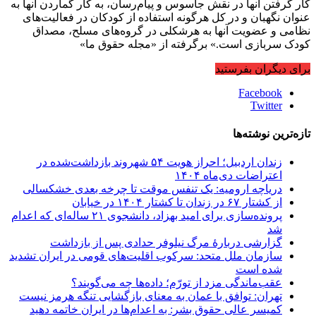
کار گرفتن آنها در نقش جاسوس و پیام‌رسان، به کار گماردن آنها به
عنوان نگهبان و در کل هرگونه استفاده از کودکان در فعالیت‌های
نظامی و عضویت آنها به هرشکلی در گروه‌های مسلح، مصداق
کودک سربازی است.» برگرفته از «مجله حقوق ما»
برای دیگران بفرستید
Facebook
Twitter
تازه‌ترین نوشته‌ها
زندان اردبیل؛ احراز هویت ۵۴ شهروند بازداشت‌شده در
اعتراضات دی‌ماه ۱۴۰۴
دریاچه ارومیه: یک تنفس موقت تا چرخه بعدی خشکسالی
از کشتار ۶۷ در زندان تا کشتار ۱۴۰۴ در خیابان
پرونده‌سازی برای امید بهزاد، دانشجوی ۲۱ ساله‌ای که اعدام
شد
گزارشی دربارهٔ مرگ نیلوفر حدادی پس از بازداشت
سازمان ملل متحد: سرکوب اقلیت‌های قومی در ایران تشدید
شده است
عقب‌ماندگی مزد از تورّم؛ داده‌ها چه می‌گویند؟
تهران: توافق با عمان به معنای بازگشایی تنگه هرمز نیست
کمیسر عالی حقوق بشر: به اعدام‌ها در ایران خاتمه دهید