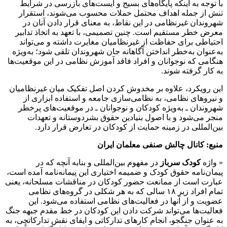
با توجه به اینکه پایگاه‌های بسیج و ایست‌های بازرسی در شرایط
تنش از جمله اهداف محتمل حملات محسوب می‌شوند، استقرار
شهروندان غیرنظامی در این نقاط، به معنای قرار دادن آنان در
معرض خطر مستقیم است. چنین تصمیمی، با تعهد به اتخاذ تدابیر
احتیاطی برای حفاظت از غیرنظامیان مغایرت داشته و می‌تواند
به‌عنوان به‌خطر انداختن آگاهانه جان شهروندان تلقی شود؛ به‌ویژه
هنگامی که نوجوانان و افراد فاقد آموزش نظامی در این موقعیت‌ها
به کار گرفته شوند.
این رویکرد، علاوه بر مخدوش کردن اصل تفکیک میان غیرنظامیان
و نیروهای نظامی، به نظامی‌سازی جامعه و استفاده ابزاری از
شهروندان ـ به‌ویژه کودکان و نوجوانان ـ در موقعیت‌های پرخطر
منجر می‌شود و با اصول بنیادین حقوق بشردوستانه و تعهدات
بین‌المللی در زمینه حمایت از کودکان در تعارض قرار دارد.
منبع: کانال چالش صنفی معلمان ایران
« واژه
کودک سرباز
در مفهوم بین‌المللی و بنابه آنچه که در
پیمان‌نامه حقوق کودک و ضمیمه اختیاری این پیمانه‌نامه آمده است،
عبارت است از ممانعت حضور کودکان در مناقشات مسلحانه، یعنی
تمام افراد زیر ١٨ سالی که به هر شکلی در گروه‌های نظامی
عضویت و از آنها در فعالیت‌های نظامی استفاده می‌شود. این
فعالیت‌ها می‌تواند شرکت دادن این کودکان در خط مقدم جبهه جنگ
به عنوان جنگجو، انجام کارهای تدارکاتی و ایفای نقش تدارکاتچی، به