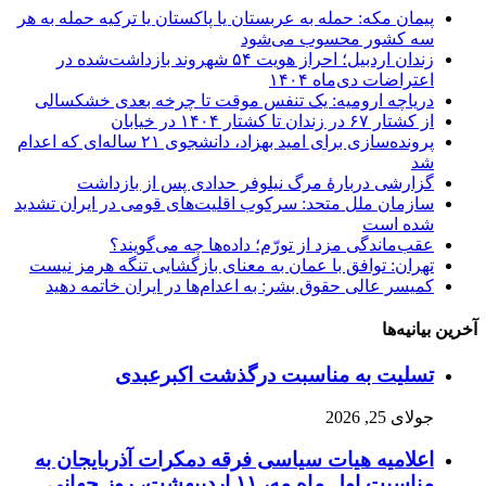
پیمان مکه: حمله به عربستان یا پاکستان یا ترکیه حمله به هر
سه کشور محسوب می‌شود
زندان اردبیل؛ احراز هویت ۵۴ شهروند بازداشت‌شده در
اعتراضات دی‌ماه ۱۴۰۴
دریاچه ارومیه: یک تنفس موقت تا چرخه بعدی خشکسالی
از کشتار ۶۷ در زندان تا کشتار ۱۴۰۴ در خیابان
پرونده‌سازی برای امید بهزاد، دانشجوی ۲۱ ساله‌ای که اعدام
شد
گزارشی دربارهٔ مرگ نیلوفر حدادی پس از بازداشت
سازمان ملل متحد: سرکوب اقلیت‌های قومی در ایران تشدید
شده است
عقب‌ماندگی مزد از تورّم؛ داده‌ها چه می‌گویند؟
تهران: توافق با عمان به معنای بازگشایی تنگه هرمز نیست
کمیسر عالی حقوق بشر: به اعدام‌ها در ایران خاتمه دهید
آخرین بیانیه‌ها
تسلیت به مناسبت درگذشت اکبرعبدی
جولای 25, 2026
اعلامیه هیات سیاسی فرقه دمکرات آذربایجان به
مناسبت اول ماه مه، ۱۱ اردیبهشت، روز جهانی